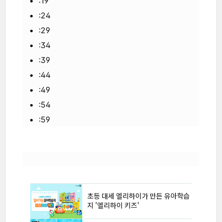
:19
:24
:29
:34
:39
:44
:49
:54
:59